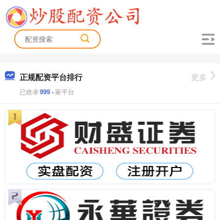
正规配资平台排行
更多
已收录
999
+家平台