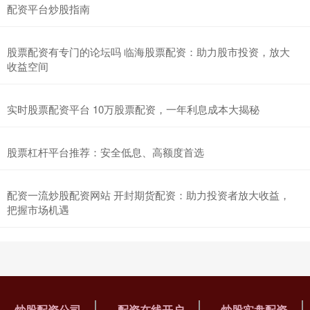
配资平台炒股指南
股票配资有专门的论坛吗 临海股票配资：助力股市投资，放大
收益空间
实时股票配资平台 10万股票配资，一年利息成本大揭秘
股票杠杆平台推荐：安全低息、高额度首选
配资一流炒股配资网站 开封期货配资：助力投资者放大收益，
把握市场机遇
炒股配资公司
配资在线开户
炒股实盘配资