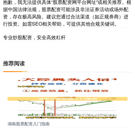
抱歉，我无法提供具体“股票配资网平台网址”或相关推荐。根
据中国法律法规，股票配资可能涉及非法证券活动或场外配
资，存在极高风险。建议您通过合法渠道（如正规券商）进
行投资。如需SEO相关帮助，可提供其他合规关键词。
专业炒股配资，安全高效杠杆
推荐阅读
湖南股票配资入门指南