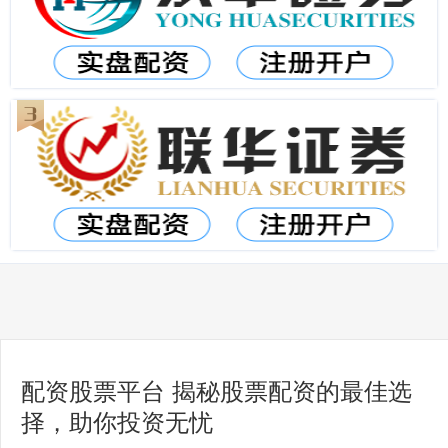
配资股票平台 揭秘股票配资的最佳选
择，助你投资无忧