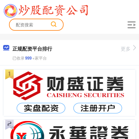
正规配资平台排行
更多
已收录
999
+家平台