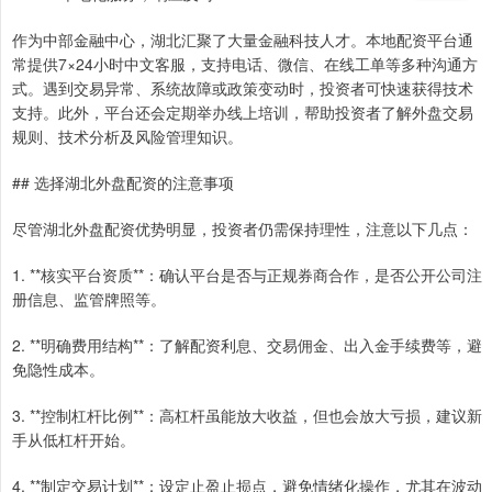
作为中部金融中心，湖北汇聚了大量金融科技人才。本地配资平台通
常提供7×24小时中文客服，支持电话、微信、在线工单等多种沟通方
式。遇到交易异常、系统故障或政策变动时，投资者可快速获得技术
支持。此外，平台还会定期举办线上培训，帮助投资者了解外盘交易
规则、技术分析及风险管理知识。
## 选择湖北外盘配资的注意事项
尽管湖北外盘配资优势明显，投资者仍需保持理性，注意以下几点：
1. **核实平台资质**：确认平台是否与正规券商合作，是否公开公司注
册信息、监管牌照等。
2. **明确费用结构**：了解配资利息、交易佣金、出入金手续费等，避
免隐性成本。
3. **控制杠杆比例**：高杠杆虽能放大收益，但也会放大亏损，建议新
手从低杠杆开始。
4. **制定交易计划**：设定止盈止损点，避免情绪化操作，尤其在波动