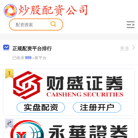
正规配资平台排行
更多
已收录
999
+家平台