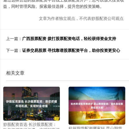
益，同时管理风险。探索最佳选择，提升您的投资策略。
文章为作者独立观点，不代表炒股配资公司观点
上一篇：
广西股票配资 拨打股票配资电话，轻松获得资金支持
下一篇：
证券交易股票 寻找靠谱股票配资平台，助你投资更安心
相关文章
炒股配资首选 长沙股票配资：
杭州期货配资哪家好 昆山期货