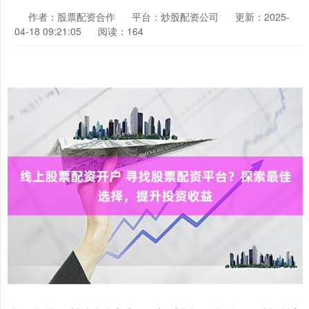
作者：股票配资合作
平台：炒股配资公司
更新：2025-
04-18 09:21:05
阅读：164