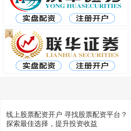
线上股票配资开户 寻找股票配资平台？
探索最佳选择，提升投资收益