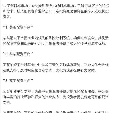
1. 了解目标市场：首先要明确自己的目标市场，了解目标客户的特点
和需求。股票配资客户通常是有一定投资经验和资金的个人或机构投
资者。
**1. 某某配资平台**
某某配资平台拥有业内领先的风险控制系统，确保资金安全。其灵活
的配资方案和低廉的利息，为投资者提供了极大的便利和成本优势。
**2. 某某配资平台**
某某配资平台以其专业团队和完善的客服体系著称。平台提供全天候
在线支持，及时响应投资者需求，为投资决策提供有力保障。
**3. 某某配资平台**
某某配资平台专注于为高净值投资者提供定制化的配资服务。平台拥
有丰富的行业经验和强大的资金实力，为投资者提供稳定可靠的配资
支持。
这些平台通过严格的监管和合规，为投资者提供安全保障。它们先进