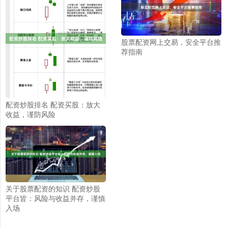
股票配资网上交易，安全平台推
荐指南
配资炒股排名 配资买股：放大
收益，谨防风险
关于股票配资的知识 配资炒股
平台皆：风险与收益并存，谨慎
入场