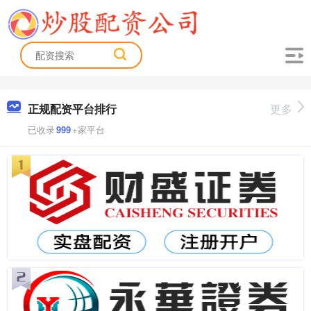
正规配资平台排行
更多
已收录
999
+家平台