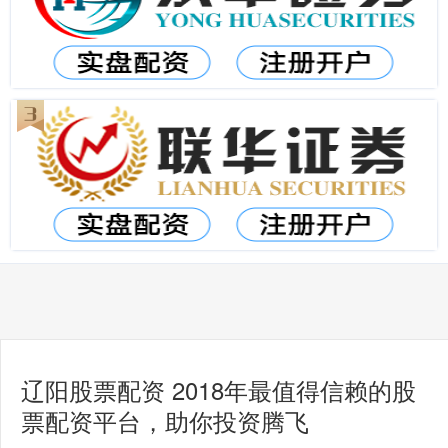
辽阳股票配资 2018年最值得信赖的股
票配资平台，助你投资腾飞