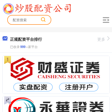
正规配资平台排行
更多
已收录
999
+家平台