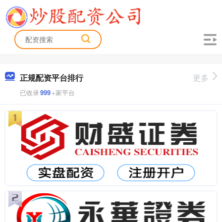
正规配资平台排行
更多
已收录
999
+家平台